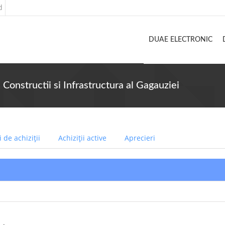
d
DUAE ELECTRONIC
 Constructii si Infrastructura al Gagauziei
 de achiziții
Achiziții active
Aprecieri