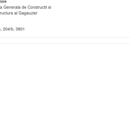
ire
ia Generala de Constructii si
tructura al Gagauziei
, 204/b, 3801