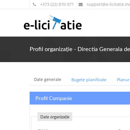
+373 (22) 870-971
support
@e-licitatie.m
Profil organizație - Directia Generala de
Date generale
Bugete planificate
Planuri
Profil Companie
Date organizație