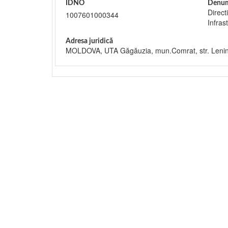
IDNO
Denum
Direct
1007601000344
Infras
Adresa juridică
MOLDOVA, UTA Găgăuzia, mun.Comrat, str. Lenin