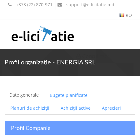
+373 (22) 870-971
support
@e-licitatie.md
RO
Contul meu
Profil organizație - ENERGIA SRL
Date generale
Bugete planificate
Planuri de achiziții
Achiziții active
Aprecieri
Profil Companie