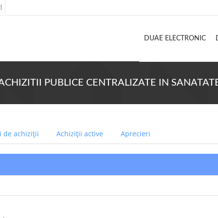
d
DUAE ELECTRONIC
RU ACHIZITII PUBLICE CENTRALIZATE IN SANATAT
 de achiziții
Achiziții active
Aprecieri