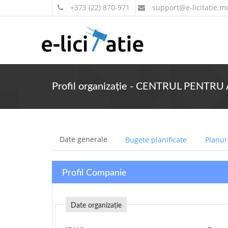
+373 (22) 870-971
support
@e-licitatie.m
Profil organizație - CENTRUL PENT
Date generale
Bugete planificate
Planuri
Profil Companie
Date organizație