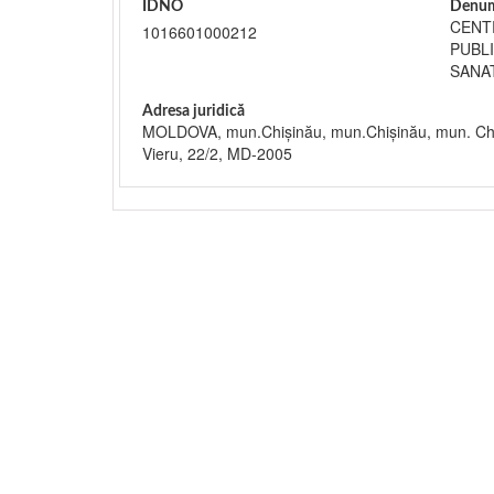
IDNO
Denum
CENT
1016601000212
PUBL
SANA
Adresa juridică
MOLDOVA, mun.Chişinău, mun.Chişinău, mun. Chi
Vieru, 22/2, MD-2005