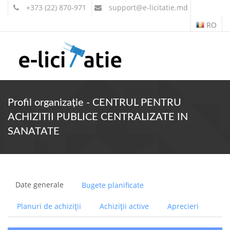
+373 (22) 870-971
support
@e-licitatie.md
RO
Contul meu
Profil organizație - CENTRUL PENTRU
ACHIZITII PUBLICE CENTRALIZATE IN
SANATATE
Date generale
Bugete planificate
Planuri de achiziții
Achiziții active
Aprecieri