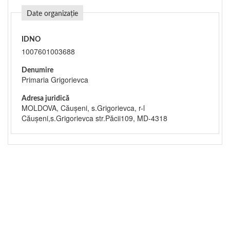
Date organizație
IDNO
1007601003688
Denumire
Primaria Grigorievca
Adresa juridică
MOLDOVA, Căuşeni, s.Grigorievca, r-l
Căușeni,s.Grigorievca str.Păcii109, MD-4318