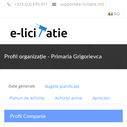
+373 (22) 870-971
support
@e-licitatie.md
RO
Contul meu
Profil organizație - Primaria Grigorievca
Date generale
Bugete planificate
Planuri de achiziții
Achiziții active
Aprecieri
Profil Companie