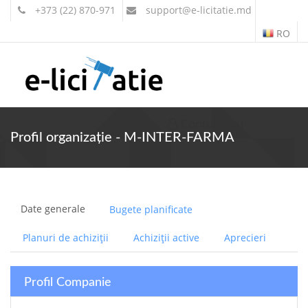
+373 (22) 870-971
support
@e-licitatie.md
RO
Contul meu
Profil organizație - M-INTER-FARMA
Date generale
Bugete planificate
Planuri de achiziții
Achiziții active
Aprecieri
Profil Companie