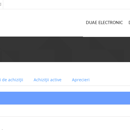
d
DUAE ELECTRONIC
 de achiziții
Achiziții active
Aprecieri