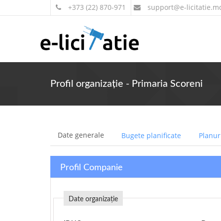
+373 (22) 870-971
support
@e-licitatie.m
Profil organizație - Primaria Scoreni
Date generale
Bugete planificate
Planuri
Profil Companie
Date organizație