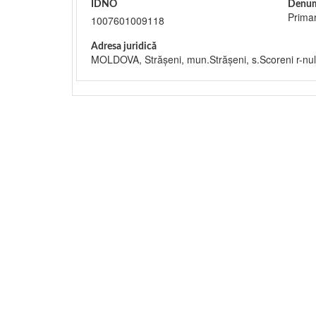
IDNO
Denum
Primar
1007601009118
Adresa juridică
MOLDOVA, Străşeni, mun.Străşeni, s.Scoreni r-nul