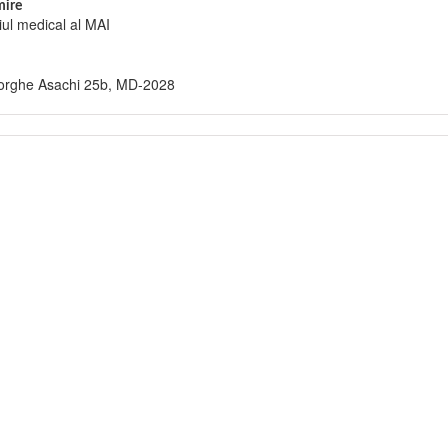
ire
iul medical al MAI
orghe Asachi 25b, MD-2028