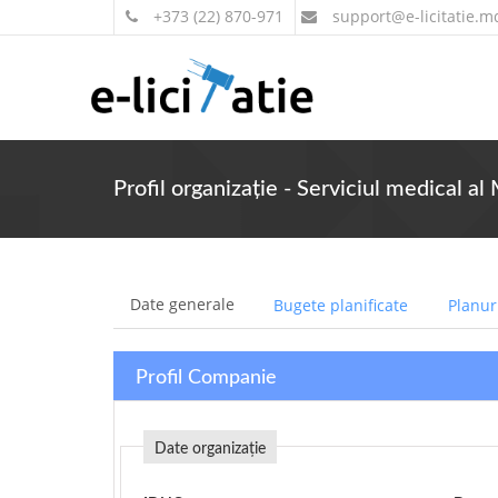
+373 (22) 870-971
support
@e-licitatie.m
Profil organizație - Serviciul medical al
Date generale
Bugete planificate
Planuri
Profil Companie
Date organizație