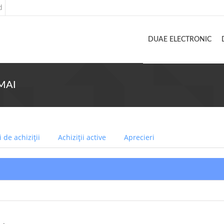
d
DUAE ELECTRONIC
 MAI
 de achiziții
Achiziții active
Aprecieri