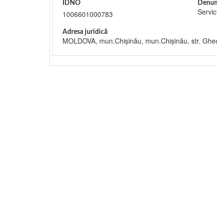
IDNO
Denum
Servic
1006601000783
Adresa juridică
MOLDOVA, mun.Chişinău, mun.Chişinău, str. Ghe