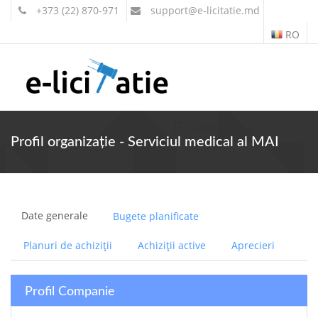
+373 (22) 870-971
support
@e-licitatie.md
RO
Contul meu
Profil organizație - Serviciul medical al MAI
Date generale
Bugete planificate
Planuri de achiziții
Achiziții active
Aprecieri
Profil Companie