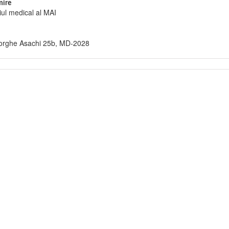
ire
iul medical al MAI
orghe Asachi 25b, MD-2028