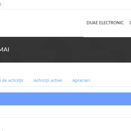
d
DUAE ELECTRONIC
 MAI
 de achiziții
Achiziții active
Aprecieri