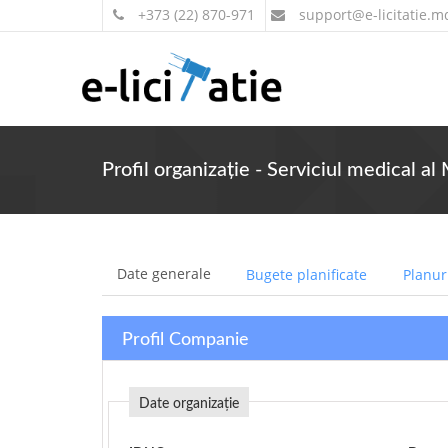
+373 (22) 870-971
support
@e-licitatie.m
Profil organizație - Serviciul medical al
Date generale
Bugete planificate
Planuri
Profil Companie
Date organizație