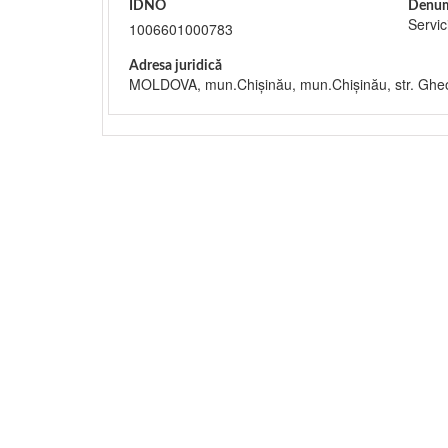
IDNO
Denum
Servic
1006601000783
Adresa juridică
MOLDOVA, mun.Chişinău, mun.Chişinău, str. Ghe