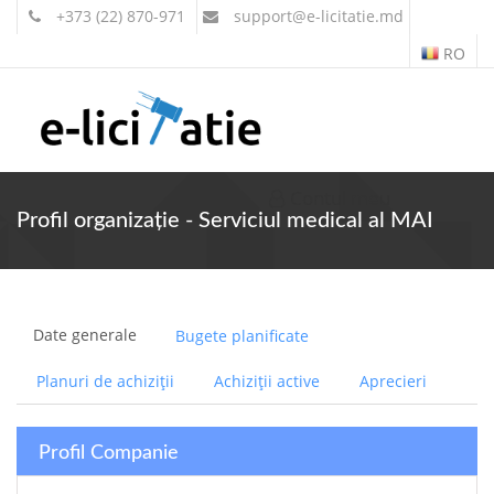
+373 (22) 870-971
support
@e-licitatie.md
RO
Contul meu
Profil organizație - Serviciul medical al MAI
Date generale
Bugete planificate
Planuri de achiziții
Achiziții active
Aprecieri
Profil Companie