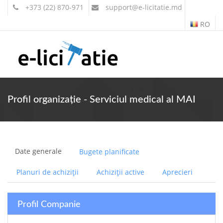
+373 (22) 870-971
support
@e-licitatie.md
RO
Contul meu
Profil organizație - Serviciul medical al MAI
Date generale
Bugete planificate
Planuri de achiziții
Achiziții active
Aprecieri
Profil Companie