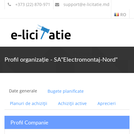
+373 (22) 870-971
support
@e-licitatie.md
RO
Contul meu
Profil organizație - SA"Electromontaj-Nord"
Date generale
Bugete planificate
Planuri de achiziții
Achiziții active
Aprecieri
Profil Companie