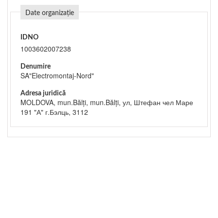
Date organizație
IDNO
1003602007238
Denumire
SA"Electromontaj-Nord"
Adresa juridică
MOLDOVA, mun.Bălţi, mun.Bălţi, ул, Штефан чел Маре
191 "А" г.Бэлць, 3112