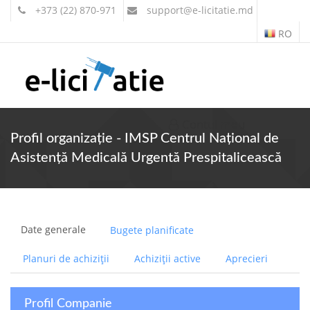
+373 (22) 870-971
support
@e-licitatie.md
RO
Contul meu
Profil organizație - IMSP Centrul Național de
Asistență Medicală Urgentă Prespitalicească
Date generale
Bugete planificate
Planuri de achiziții
Achiziții active
Aprecieri
Profil Companie