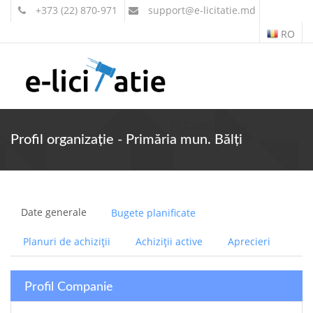
+373 (22) 870-971
support
@e-licitatie.md
RO
Contul meu
Profil organizație - Primăria mun. Bălți
Date generale
Bugete planificate
Planuri de achiziții
Achiziții active
Aprecieri
Profil Companie