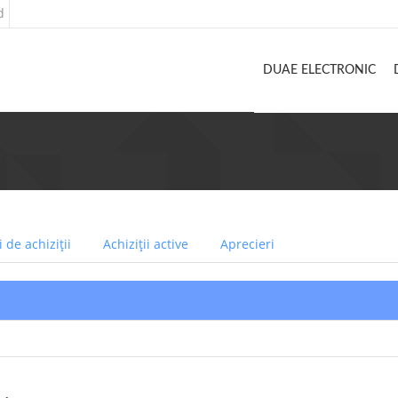
d
DUAE ELECTRONIC
 de achiziții
Achiziții active
Aprecieri