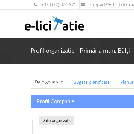
+373 (22) 870-971
support
@e-licitatie.m
Profil organizație - Primăria mun. Bălți
Date generale
Bugete planificate
Planuri
Profil Companie
Date organizație