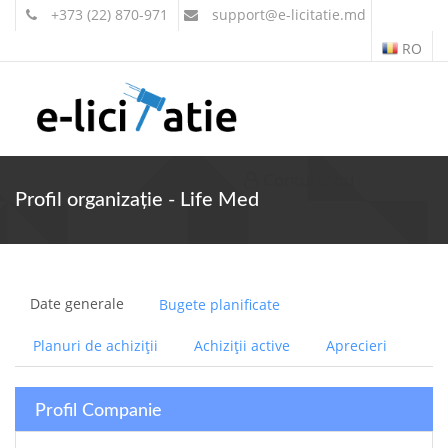
+373 (22) 870-971
support
@e-licitatie.md
RO
Contul meu
Profil organizație - Life Med
Date generale
Bugete planificate
Planuri de achiziții
Achiziții active
Aprecieri
Profil Companie