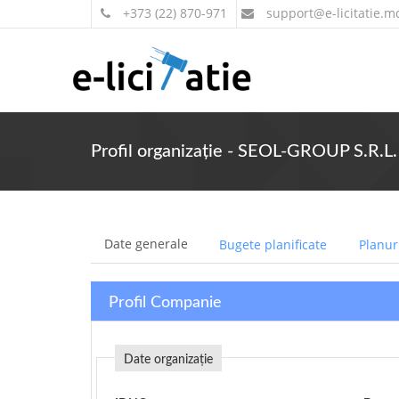
+373 (22) 870-971
support
@e-licitatie.m
Profil organizație - SEOL-GROUP S.R.L.
Date generale
Bugete planificate
Planuri
Profil Companie
Date organizație