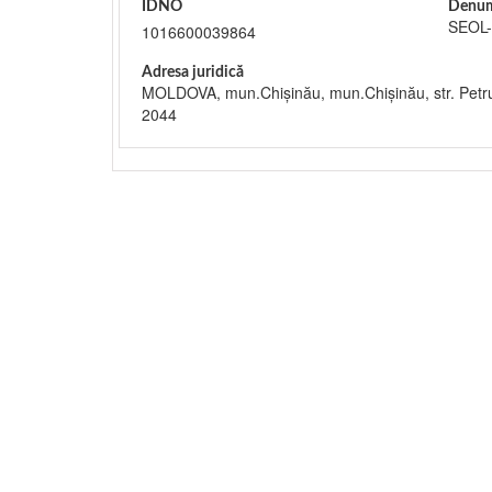
IDNO
Denum
SEOL-
1016600039864
Adresa juridică
MOLDOVA, mun.Chişinău, mun.Chişinău, str. Petru
2044