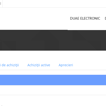
d
DUAE ELECTRONIC
 de achiziții
Achiziții active
Aprecieri