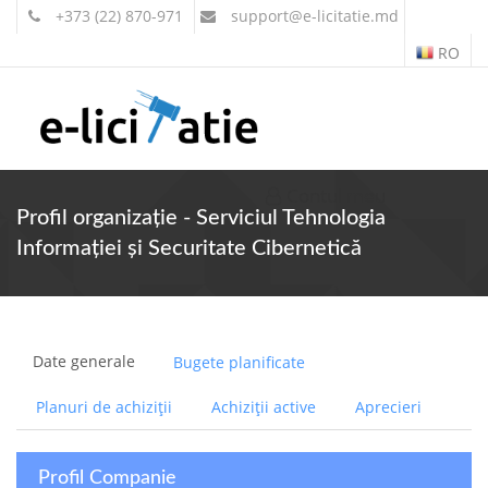
+373 (22) 870-971
support
@e-licitatie.md
RO
Contul meu
Profil organizație - Serviciul Tehnologia
Informaţiei şi Securitate Cibernetică
Date generale
Bugete planificate
Planuri de achiziții
Achiziții active
Aprecieri
Profil Companie