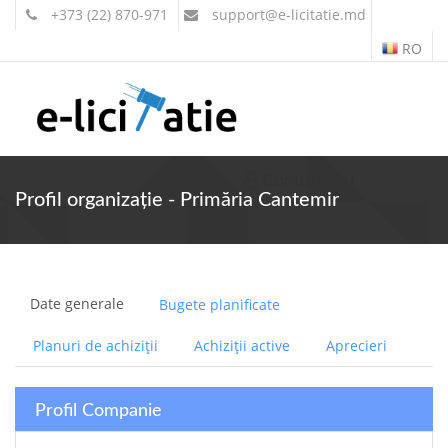
+373 (22) 870-971
support
@e-licitatie.md
RO
Contul meu
Profil organizație - Primăria Cantemir
Date generale
Bugete planificate
Planuri de achiziții
Achiziții active
Aprecieri
Profil Companie