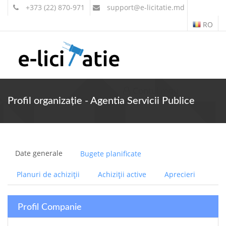
+373 (22) 870-971
support
@e-licitatie.md
RO
Contul meu
Profil organizație - Agentia Servicii Publice
Date generale
Bugete planificate
Planuri de achiziții
Achiziții active
Aprecieri
Profil Companie