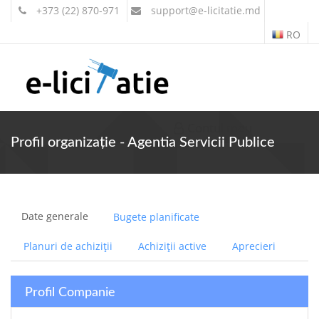
+373 (22) 870-971
support
@e-licitatie.md
RO
Contul meu
Profil organizație - Agentia Servicii Publice
Date generale
Bugete planificate
Planuri de achiziții
Achiziții active
Aprecieri
Profil Companie