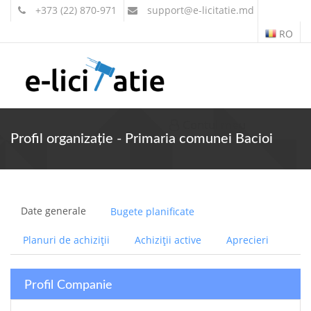
+373 (22) 870-971
support
@e-licitatie.md
RO
Contul meu
Profil organizație - Primaria comunei Bacioi
Date generale
Bugete planificate
Planuri de achiziții
Achiziții active
Aprecieri
Profil Companie