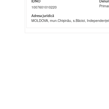
IDNO
Denum
Primar
1007601010220
Adresa juridică
MOLDOVA, mun.Chişinău, s.Băcioi, Independențe