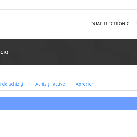
d
DUAE ELECTRONIC
cioi
 de achiziții
Achiziții active
Aprecieri