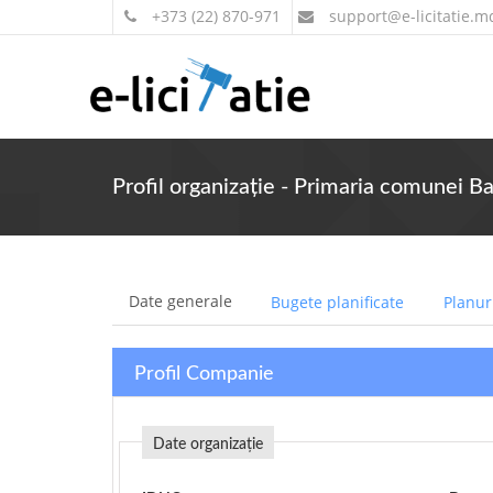
+373 (22) 870-971
support
@e-licitatie.m
Profil organizație - Primaria comunei Ba
Date generale
Bugete planificate
Planuri
Profil Companie
Date organizație