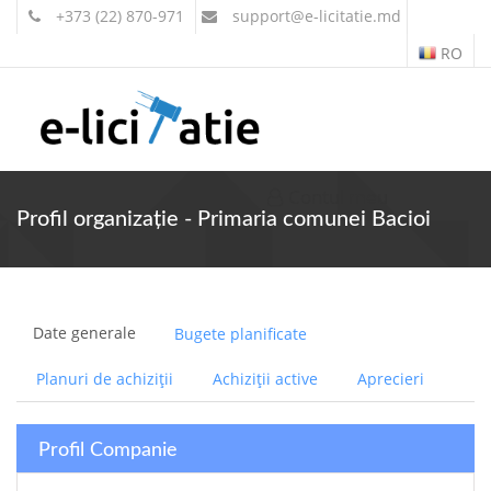
+373 (22) 870-971
support
@e-licitatie.md
RO
Contul meu
Profil organizație - Primaria comunei Bacioi
Date generale
Bugete planificate
Planuri de achiziții
Achiziții active
Aprecieri
Profil Companie