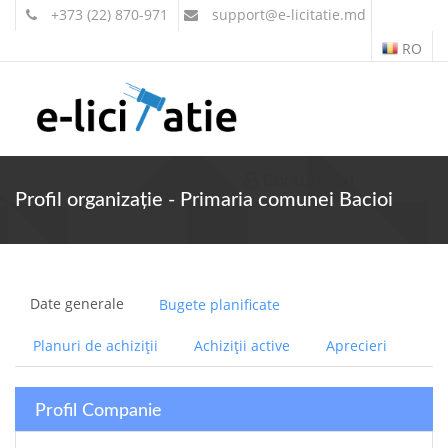
+373 (22) 870-971
support
@e-licitatie.md
RO
Contul meu
Profil organizație - Primaria comunei Bacioi
Date generale
Bugete planificate
Planuri de achiziții
Achiziții active
Aprecieri
Profil Companie