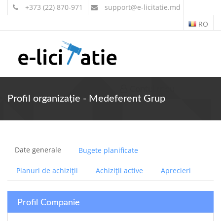
+373 (22) 870-971
support
@e-licitatie.md
RO
Contul meu
Profil organizație - Medeferent Grup
Date generale
Bugete planificate
Planuri de achiziții
Achiziții active
Aprecieri
Profil Companie