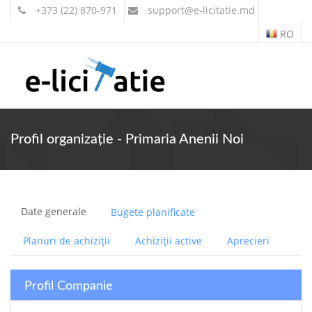
+373 (22) 870-971
support
@e-licitatie.md
RO
Contul meu
Profil organizație - Primaria Anenii Noi
Date generale
Bugete planificate
Planuri de achiziții
Achiziții active
Aprecieri
Profil Companie