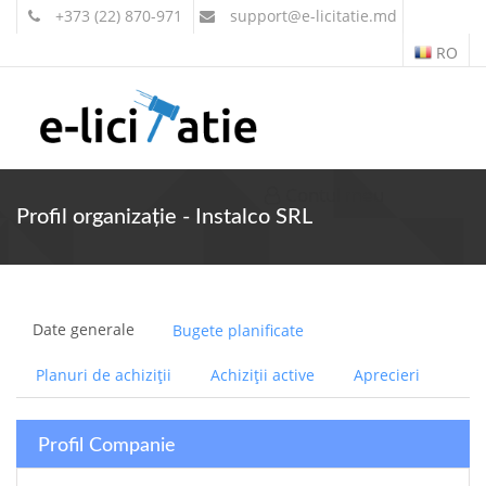
+373 (22) 870-971
support
@e-licitatie.md
RO
Contul meu
Profil organizație - Instalco SRL
Date generale
Bugete planificate
Planuri de achiziții
Achiziții active
Aprecieri
Profil Companie