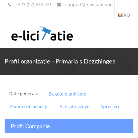
+373 (22) 870-971
support
@e-licitatie.md
RO
Contul meu
Profil organizație - Primaria s.Dezghingea
Date generale
Bugete planificate
Planuri de achiziții
Achiziții active
Aprecieri
Profil Companie