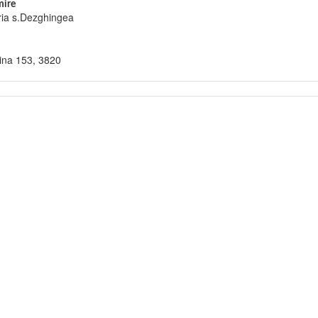
ire
ria s.Dezghingea
ina 153, 3820