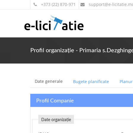
+373 (22) 870-971
support
@e-licitatie.m
Profil organizație - Primaria s.Dezghing
Date generale
Bugete planificate
Planuri
Profil Companie
Date organizație