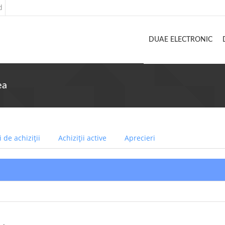
d
DUAE ELECTRONIC
ea
 de achiziții
Achiziții active
Aprecieri