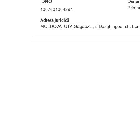
IDNO
Denum
Prima
1007601004294
Adresa juridică
MOLDOVA, UTA Găgăuzia, s.Dezghingea, str. Len