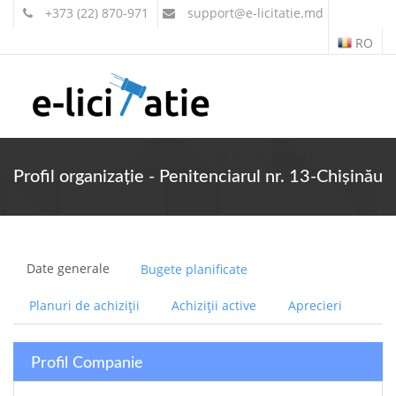
+373 (22) 870-971
support
@e-licitatie.md
RO
Contul meu
Profil organizație - Penitenciarul nr. 13-Chișinău
Date generale
Bugete planificate
Planuri de achiziții
Achiziții active
Aprecieri
Profil Companie