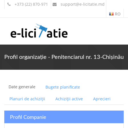
+373 (22) 870-971
support
@e-licitatie.md
RO
Contul meu
Profil organizație - Penitenciarul nr. 13-Chișinău
Date generale
Bugete planificate
Planuri de achiziții
Achiziții active
Aprecieri
Profil Companie