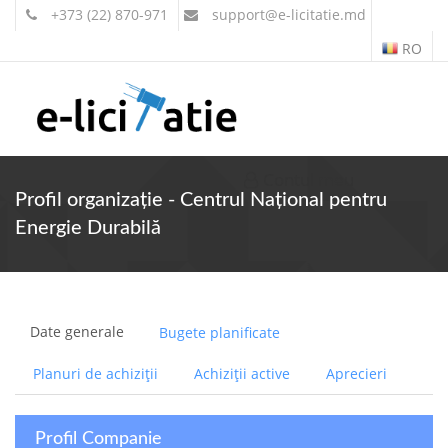
+373 (22) 870-971
support
@e-licitatie.md
RO
Contul meu
Profil organizație - Centrul Național pentru
Energie Durabilă
Date generale
Bugete planificate
Planuri de achiziții
Achiziții active
Aprecieri
Profil Companie