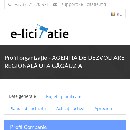
+373 (22) 870-971
support
@e-licitatie.md
RO
Contul meu
Profil organizație - AGENȚIA DE DEZVOLTARE
REGIONALĂ UTA GĂGĂUZIA
Date generale
Bugete planificate
Planuri de achiziții
Achiziții active
Aprecieri
Profil Companie