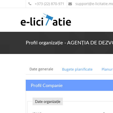
+373 (22) 870-971
support
@e-licitatie.m
Profil organizație - AGENȚIA DE 
Date generale
Bugete planificate
Planuri
Profil Companie
Date organizație