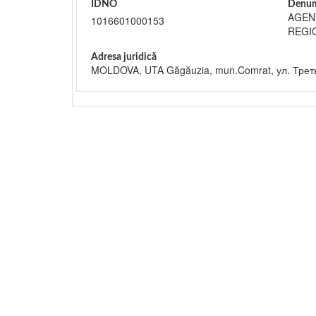
IDNO
Denum
AGEN
1016601000153
REGI
Adresa juridică
MOLDOVA, UTA Găgăuzia, mun.Comrat, ул. Третья