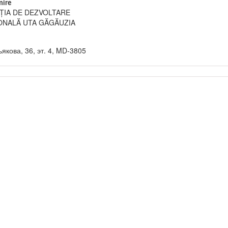
ire
ȚIA DE DEZVOLTARE
ONALĂ UTA GĂGĂUZIA
кова, 36, эт. 4, MD-3805