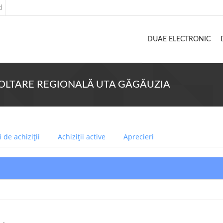
d
DUAE ELECTRONIC
DEZVOLTARE REGIONALĂ UTA GĂGĂUZIA
 de achiziții
Achiziții active
Aprecieri