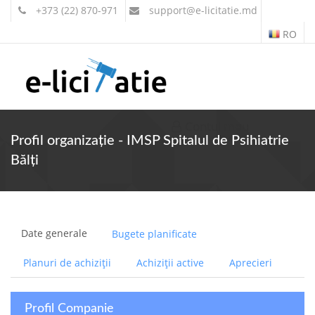
+373 (22) 870-971
support
@e-licitatie.md
RO
Contul meu
Profil organizație - IMSP Spitalul de Psihiatrie
Bălţi
Date generale
Bugete planificate
Planuri de achiziții
Achiziții active
Aprecieri
Profil Companie