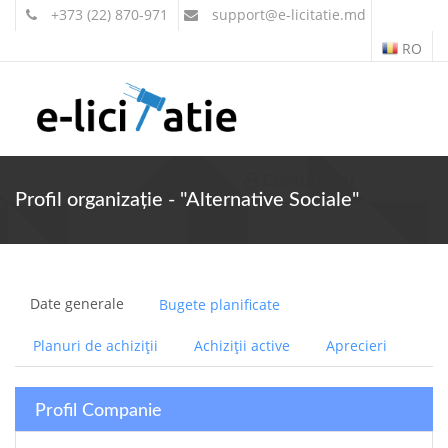
+373 (22) 870-971
support
@e-licitatie.md
RO
Contul meu
Profil organizație - "Alternative Sociale"
Date generale
Bugete planificate
Planuri de achiziții
Achiziții active
Aprecieri
Profil Companie