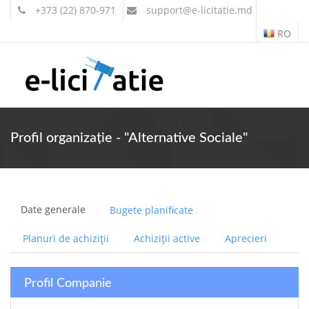
+373 (22) 870-971
support
@e-licitatie.md
RO
Contul meu
Profil organizație - "Alternative Sociale"
Date generale
Bugete planificate
Planuri de achiziții
Achiziții active
Aprecieri
Profil Companie