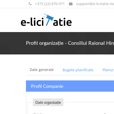
+373 (22) 870-971
support
@e-licitatie.m
Profil organizație - Consiliul Raional Hi
Date generale
Bugete planificate
Planuri
Profil Companie
Date organizație