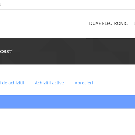
d
DUAE ELECTRONIC
ncesti
 de achiziții
Achiziții active
Aprecieri