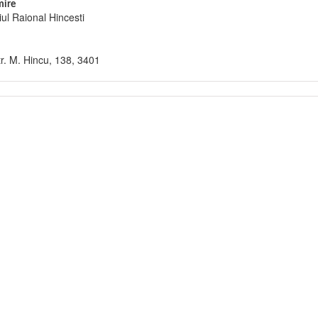
ire
iul Raional Hincesti
tr. M. Hincu, 138, 3401