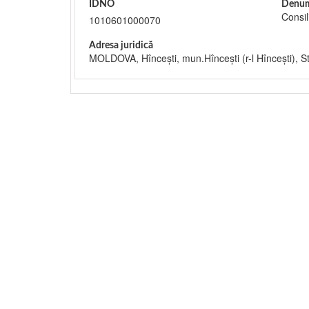
IDNO
Denum
Consil
1010601000070
Adresa juridică
MOLDOVA, Hînceşti, mun.Hînceşti (r-l Hînceşti), S