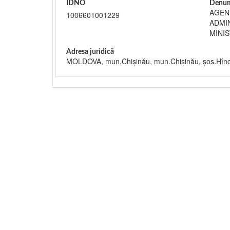
IDNO
Denum
AGEN
1006601001229
ADMI
MINIS
Adresa juridică
MOLDOVA, mun.Chişinău, mun.Chişinău, şos.Hînc