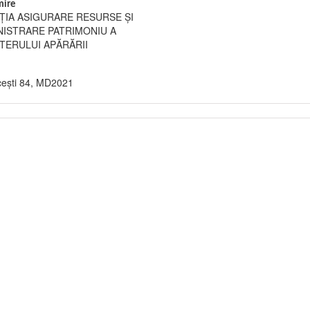
ire
ŢIA ASIGURARE RESURSE ŞI
NISTRARE PATRIMONIU A
TERULUI APĂRĂRII
eşti 84, MD2021