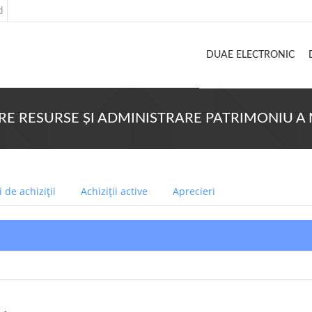
d
DUAE ELECTRONIC
GURARE RESURSE ŞI ADMINISTRARE PATRIMONIU A
 de achiziții
Achiziții active
Aprecieri