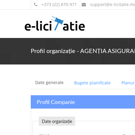
+373 (22) 870-971
support
@e-licitatie.m
Profil organizație - AGENŢIA ASI
Date generale
Bugete planificate
Planuri
Profil Companie
Date organizație