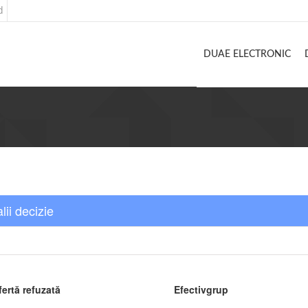
d
DUAE ELECTRONIC
lii decizie
fertă refuzată
Efectivgrup