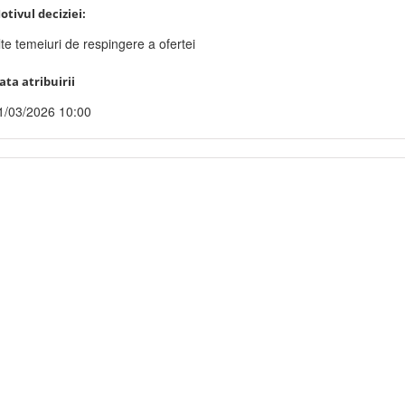
otivul deciziei:
lte temeiuri de respingere a ofertei
ata atribuirii
1/03/2026 10:00