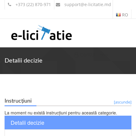
+373 (22) 870-971
support
@e-licitatie.md
RO
Contul meu
Detalii decizie
Instrucțiuni
[ascunde]
La moment nu există instrucțiuni pentru această categorie.
Detalii decizie