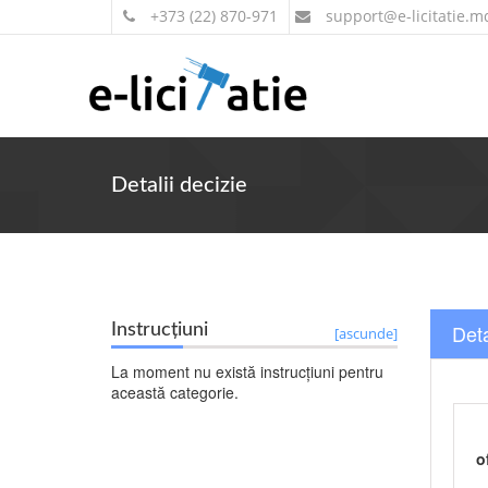
+373 (22) 870-971
support
@e-licitatie.m
Detalii decizie
Deta
Instrucțiuni
[ascunde]
La moment nu există instrucțiuni pentru
această categorie.
o