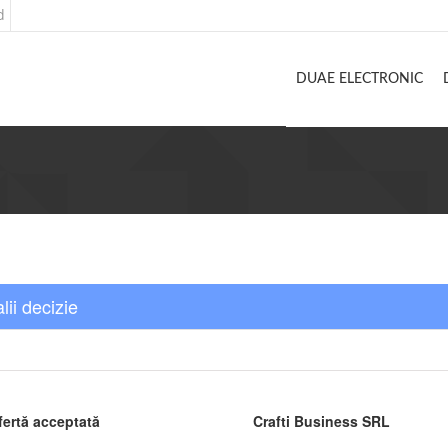
d
DUAE ELECTRONIC
lii decizie
fertă acceptată
Crafti Business SRL