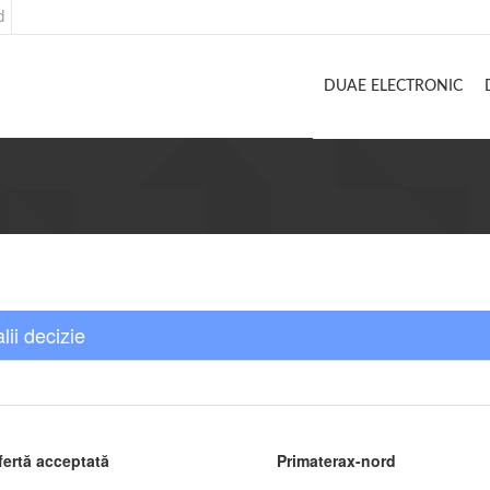
d
DUAE ELECTRONIC
lii decizie
fertă acceptată
Primaterax-nord