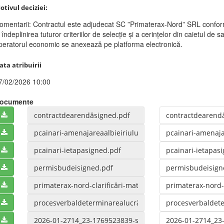
otivul deciziei:
omentarii: Contractul este adjudecat SC ”Primaterax-Nord” SRL conform c
 îndeplinirea tuturor criteriilor de selecție și a cerințelor din caietul de sa
peratorul economic se anexează pe platforma electronică.
ata atribuirii
7/02/2026 10:00
ocumente