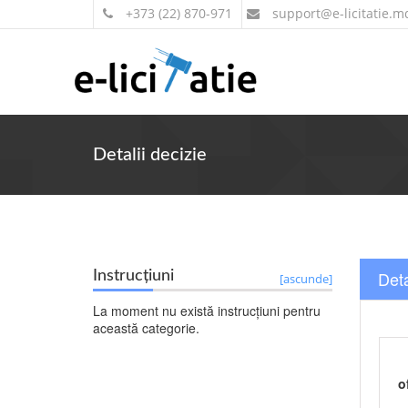
+373 (22) 870-971
support
@e-licitatie.m
Detalii decizie
Deta
Instrucțiuni
[ascunde]
La moment nu există instrucțiuni pentru
această categorie.
o