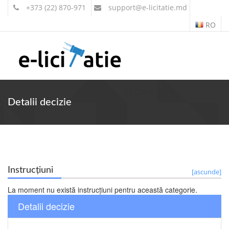
+373 (22) 870-971
support
@e-licitatie.md
RO
Contul meu
Detalii decizie
Instrucțiuni
[ascunde]
La moment nu există instrucțiuni pentru această categorie.
Detalii decizie