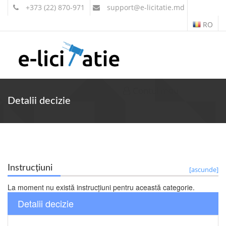
+373 (22) 870-971
support
@e-licitatie.md
RO
Contul meu
Detalii decizie
Instrucțiuni
[ascunde]
La moment nu există instrucțiuni pentru această categorie.
Detalii decizie