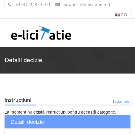
+373 (22) 870-971
support
@e-licitatie.md
RO
Contul meu
Detalii decizie
Instrucțiuni
[ascunde]
La moment nu există instrucțiuni pentru această categorie.
Detalii decizie