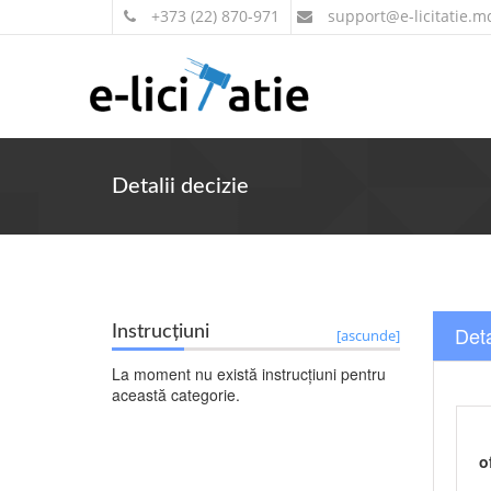
+373 (22) 870-971
support
@e-licitatie.m
Detalii decizie
Deta
Instrucțiuni
[ascunde]
La moment nu există instrucțiuni pentru
această categorie.
o