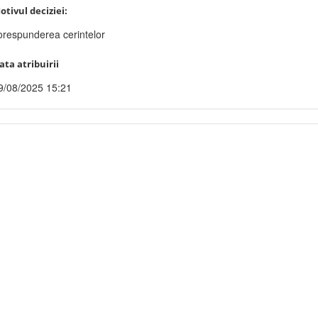
otivul deciziei:
orespunderea cerintelor
ata atribuirii
9/08/2025 15:21