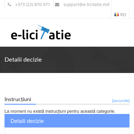
+373 (22) 870-971
support
@e-licitatie.md
RO
Contul meu
Detalii decizie
Instrucțiuni
[ascunde]
La moment nu există instrucțiuni pentru această categorie.
Detalii decizie